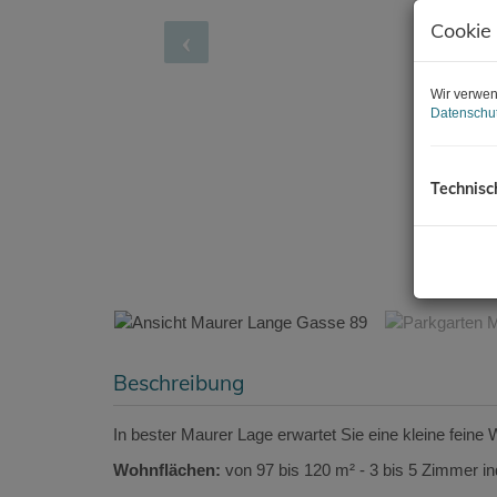
Cookie
Wir verwen
Datenschut
Technisc
Parkgarten Mauer hochwerti
Beschreibung
In bester Maurer Lage erwartet Sie eine kleine fein
Wohnflächen:
von 97 bis 120 m² - 3 bis 5 Zimmer in