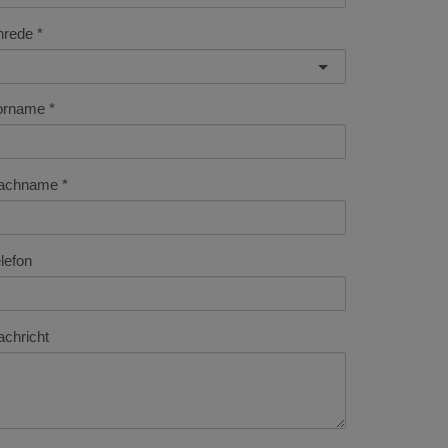
nrede
orname
achname
lefon
chricht