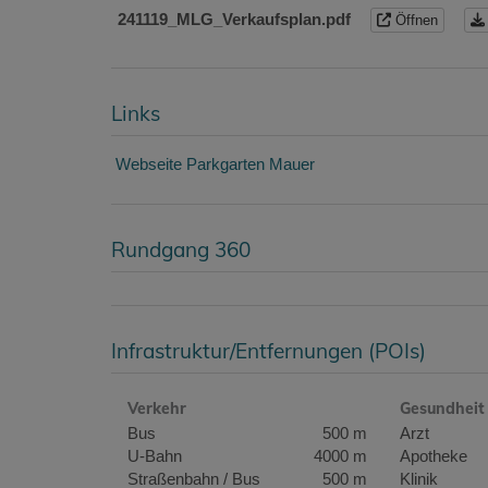
241119_MLG_Verkaufsplan.pdf
Öffnen
Links
Webseite Parkgarten Mauer
Rundgang 360
Infrastruktur/Entfernungen (POIs)
Verkehr
Gesundheit
Bus
500 m
Arzt
U-Bahn
4000 m
Apotheke
Straßenbahn / Bus
500 m
Klinik