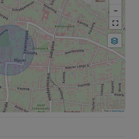
−
Tiles ©
basemap.at