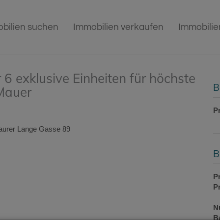
bilien suchen
Immobilien verkaufen
Immobili
6 exklusive Einheiten für höchste
B
Mauer
P
B
Pr
P
N
B