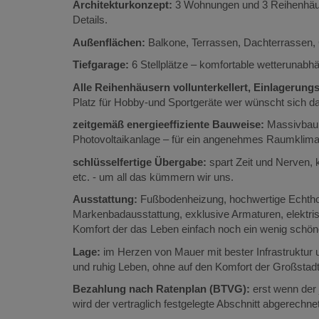
Architekturkonzept:
3 Wohnungen und 3 Reihenhäus
Details.
Außenflächen:
Balkone, Terrassen, Dachterrassen, G
Tiefgarage:
6 Stellplätze – komfortable wetterunabh
Alle Reihenhäusern vollunterkellert, Einlagerun
Platz für Hobby-und Sportgeräte wer wünscht sich da
zeitgemäß energieeffiziente Bauweise:
Massivbau,
Photovoltaikanlage – für ein angenehmes Raumkli
schlüsselfertige Übergabe:
spart Zeit und Nerven,
etc. - um all das kümmern wir uns.
Ausstattung:
Fußbodenheizung, hochwertige Echtholz
Markenbadausstattung, exklusive Armaturen, elektri
Komfort der das Leben einfach noch ein wenig schö
Lage:
im Herzen von Mauer mit bester Infrastruktur u
und ruhig Leben, ohne auf den Komfort der Großstadt
Bezahlung nach Ratenplan (BTVG):
erst wenn der 
wird der vertraglich festgelegte Abschnitt abgerechnet