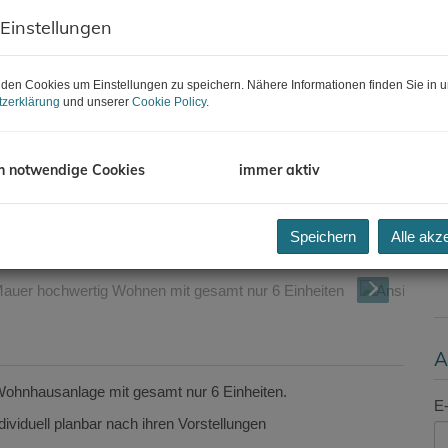
B
 Einstellungen
Z
H
B
den Cookies um Einstellungen zu speichern. Nähere Informationen finden Sie in u
zerklärung
und unserer
Cookie Policy
.
K
h notwendige Cookies
immer aktiv
g Wohnen mit gesamt nur 6 Einheiten
Speichern
Alle akz
A
e Wohnhausanlage mit gesamt nur 6 Einheiten.
E-
dividuell planbar nach ihren Vorstellungen