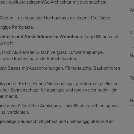
er, exklusiv zeitgemäße Architektur mit durchdachten
A
ärten – ein absoluter Hochgenuss die eigene Freifläche.
ängige Parkplätze.
V
gsabteile und Abstellräume im Wohnhaus:
Lagerflächen und
s nicht.
 Holz Alu-Fenster 3- fach verglast, Luftwärmepumpe,
N
ma sowie kostensparende Betriebskosten.
 kein Stress mit Ausschreibungen, Firmensuche, Baukontrollen
Te
parkett Eiche, Eichen Stufenauflage, großformatige Fliesen,
scher Sonnenschutz, Klimaanlage und noch vieles mehr - ein
ner macht.
Na
nd guter öffentlicher Anbindung – hier lässt es sich entspannt
 zu verzichten.
jeweilige Bauabschnitt gebaut und unabhängig überprüft ist
.