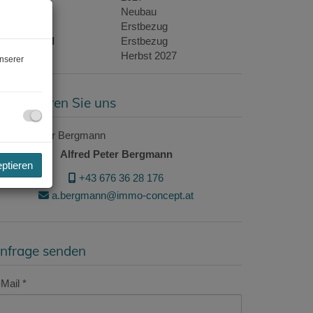
auart
Neubau
ustand
Erstbezug
auszustand
Erstbezug
eziehbar
Herbst 2027
nserer
ontaktieren Sie uns
Alfred Peter Bergmann
eptieren
+43 676 36 28 176
a.bergmann@immo-concept.at
nfrage senden
Mail