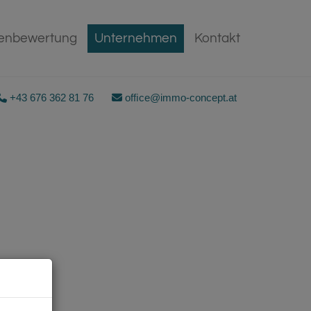
ienbewertung
Kontakt
Unternehmen
+43 676 362 81 76
ofﬁce@immo-concept.at