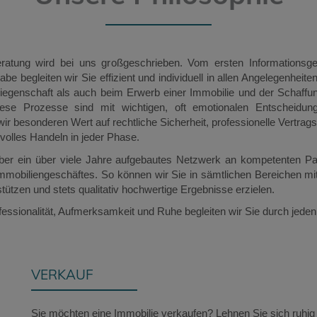
eratung wird bei uns großgeschrieben. Vom ersten Informationsge
be begleiten wir Sie effizient und individuell in allen Angelegenheit
Liegenschaft als auch beim Erwerb einer Immobilie und der Schaff
se Prozesse sind mit wichtigen, oft emotionalen Entscheidun
ir besonderen Wert auf rechtliche Sicherheit, professionelle Vertra
volles Handeln in jeder Phase.
ber ein über viele Jahre aufgebautes Netzwerk an kompetenten Par
mmobiliengeschäftes. So können wir Sie in sämtlichen Bereichen mi
stützen und stets qualitativ hochwertige Ergebnisse erzielen.
fessionalität, Aufmerksamkeit und Ruhe begleiten wir Sie durch jeden 
VERKAUF
Sie möchten eine Immobilie verkaufen? Lehnen Sie sich ruhig