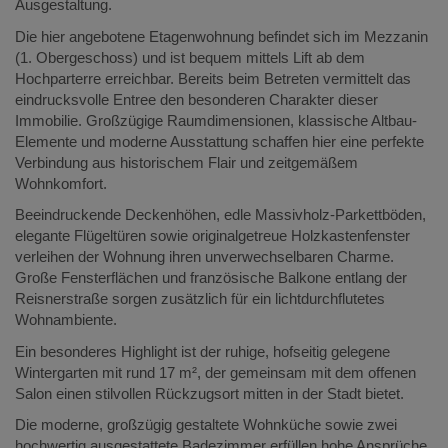
Ausgestaltung.
Die hier angebotene Etagenwohnung befindet sich im Mezzanin
(1. Obergeschoss) und ist bequem mittels Lift ab dem
Hochparterre erreichbar. Bereits beim Betreten vermittelt das
eindrucksvolle Entree den besonderen Charakter dieser
Immobilie. Großzügige Raumdimensionen, klassische Altbau-
Elemente und moderne Ausstattung schaffen hier eine perfekte
Verbindung aus historischem Flair und zeitgemäßem
Wohnkomfort.
Beeindruckende Deckenhöhen, edle Massivholz-Parkettböden,
elegante Flügeltüren sowie originalgetreue Holzkastenfenster
verleihen der Wohnung ihren unverwechselbaren Charme.
Große Fensterflächen und französische Balkone entlang der
Reisnerstraße sorgen zusätzlich für ein lichtdurchflutetes
Wohnambiente.
Ein besonderes Highlight ist der ruhige, hofseitig gelegene
Wintergarten mit rund 17 m², der gemeinsam mit dem offenen
Salon einen stilvollen Rückzugsort mitten in der Stadt bietet.
Die moderne, großzügig gestaltete Wohnküche sowie zwei
hochwertig ausgestattete Badezimmer erfüllen hohe Ansprüche