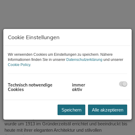
Cookie Einstellungen
Wir verwenden Cookies um Einstellungen zu speichern. Nähere
Informationen finden Sie in unserer
Datenschutzerklärung
und unserer
Cookie Policy
.
Technisch notwendige
immer
Cookies
aktiv
Beschreibung
Speichern
Alle akzeptieren
In begehrter Lage der Reisnerstraße gelangt diese großzügige
Altbauwohnung zur Vermietung. Die repräsentative Liegenschaft
wurde um 1913 im Gründerzeitstil errichtet und beeindruckt bis
heute mit ihrer eleganten Architektur und stilvollen