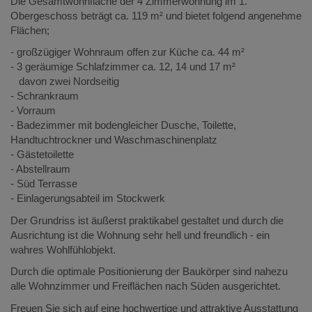
Die Gesamtwohnfläche der 4 Zimmerwohnung im 1.
Obergeschoss beträgt ca. 119 m² und bietet folgend angenehme
Flächen;
- großzügiger Wohnraum offen zur Küche ca. 44 m²
- 3 geräumige Schlafzimmer ca. 12, 14 und 17 m²
davon zwei Nordseitig
- Schrankraum
- Vorraum
- Badezimmer m
it bodengleicher Dusche, Toilette,
Handtuchtrockner und Waschmaschinenplatz
- Gästetoilette
- Abstellraum
- Süd Terrasse
- Einlagerungsabteil im Stockwerk
Der Grundriss ist äußerst praktikabel gestaltet und durch die
Ausrichtung ist die Wohnung sehr hell und freundlich - ein
wahres Wohlfühlobjekt.
Durch die optimale Positionierung der Baukörper sind nahezu
alle Wohnzimmer und Freiflächen nach Süden ausgerichtet.
Freuen Sie sich auf eine hochwertige und attraktive Ausstattung