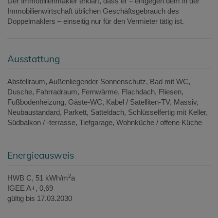
Der Immobilienmakler erklärt, dass er – entgegen dem in der
Immobilienwirtschaft üblichen Geschäftsgebrauch des
Doppelmaklers – einseitig nur für den Vermieter tätig ist.
Ausstattung
Abstellraum
Außenliegender Sonnenschutz
Bad mit WC
Dusche
Fahrradraum
Fernwärme
Flachdach
Fliesen
Fußbodenheizung
Gäste-WC
Kabel / Satelliten-TV
Massiv
Neubaustandard
Parkett
Satteldach
Schlüsselfertig mit Keller
Südbalkon / -terrasse
Tiefgarage
Wohnküche / offene Küche
Energieausweis
2
HWB
C, 51 kWh/m
a
fGEE
A+, 0,69
gültig bis
17.03.2030